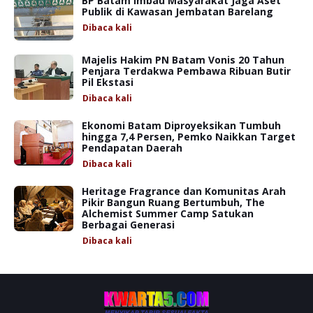
BP Batam Imbau Masyarakat Jaga Aset
Publik di Kawasan Jembatan Barelang
Dibaca
kali
Majelis Hakim PN Batam Vonis 20 Tahun
Penjara Terdakwa Pembawa Ribuan Butir
Pil Ekstasi
Dibaca
kali
Ekonomi Batam Diproyeksikan Tumbuh
hingga 7,4 Persen, Pemko Naikkan Target
Pendapatan Daerah
Dibaca
kali
Heritage Fragrance dan Komunitas Arah
Pikir Bangun Ruang Bertumbuh, The
Alchemist Summer Camp Satukan
Berbagai Generasi
Dibaca
kali