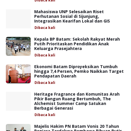
Dibaca
kali
Mahasiswa UNP Selesaikan Riset
Perhutanan Sosial di Sijunjung,
Integrasikan Kearifan Lokal dan GIS
Dibaca
kali
Kepala BP Batam: Sekolah Rakyat Merah
Putih Prioritaskan Pendidikan Anak
Keluarga Prasejahtera
Dibaca
kali
Ekonomi Batam Diproyeksikan Tumbuh
hingga 7,4 Persen, Pemko Naikkan Target
Pendapatan Daerah
Dibaca
kali
Heritage Fragrance dan Komunitas Arah
Pikir Bangun Ruang Bertumbuh, The
Alchemist Summer Camp Satukan
Berbagai Generasi
Dibaca
kali
Majelis Hakim PN Batam Vonis 20 Tahun
Penjara Terdakwa Pembawa Ribuan Butir