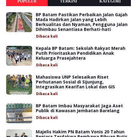
POPULER
TERKINI
KATEGORI
BP Batam Pastikan Perbaikan Jalan Gajah
Mada Hadirkan Jalan yang Lebih
Berkualitas dan Nyaman, Pengguna Jalan
Dihimbau Senantiasa Berhati-hati
Dibaca
kali
Kepala BP Batam: Sekolah Rakyat Merah
Putih Prioritaskan Pendidikan Anak
Keluarga Prasejahtera
Dibaca
kali
Mahasiswa UNP Selesaikan Riset
Perhutanan Sosial di Sijunjung,
Integrasikan Kearifan Lokal dan GIS
Dibaca
kali
BP Batam Imbau Masyarakat Jaga Aset
Publik di Kawasan Jembatan Barelang
Dibaca
kali
Majelis Hakim PN Batam Vonis 20 Tahun
Penjara Terdakwa Pembawa Ribuan Butir