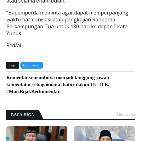
atau selama enam bulan.
“Bapemperda meminta agar dapat memperpanjang
waktu harmonisasi atau pengkajian Ranperda
Perkampungan Tua untuk 180 hari ke depan,” kata
Yunus.
Red/ai
Tags:
Dprd Batam
Komentar sepenuhnya menjadi tanggung jawab
komentator sebagaimana diatur dalam UU ITE.
#MariBijakBerkomentar.
BACA JUGA
Lihat semua