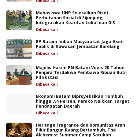
Dibaca
kali
Mahasiswa UNP Selesaikan Riset
Perhutanan Sosial di Sijunjung,
Integrasikan Kearifan Lokal dan GIS
Dibaca
kali
BP Batam Imbau Masyarakat Jaga Aset
Publik di Kawasan Jembatan Barelang
Dibaca
kali
Majelis Hakim PN Batam Vonis 20 Tahun
Penjara Terdakwa Pembawa Ribuan Butir
Pil Ekstasi
Dibaca
kali
Ekonomi Batam Diproyeksikan Tumbuh
hingga 7,4 Persen, Pemko Naikkan Target
Pendapatan Daerah
Dibaca
kali
Heritage Fragrance dan Komunitas Arah
Pikir Bangun Ruang Bertumbuh, The
Alchemist Summer Camp Satukan