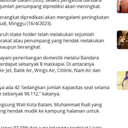
 jumlah penumpang diprediksi akan meningkat.
erangkat dipredikasi akan mengalami peningkatan
Rudi, Minggu (16/4/2023).
ruh stake holder telah melakukan sejumlah
rakat atau penumpang yang hendak melakukan
 maupun berangkat.
ayani penerbangan domestik melalui Bandara
erdapat sebanyak 8 maskapai. Di antaranya
r Jet, Batik Air, Wings Air, Citilink, Nam Air dan
ya ada 42. Sedangkan jumlah kapasitas seat selama
 sebanyak 96.112," katanya.
angsung Wali Kota Batam, Muhammad Rudi yang
ng hendak mudik ke kampung halaman untuk
 lapor RT/RW dan juga tetangga terdekat," kata