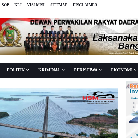
SOP
KEJ
VISI MISI
SITEMAP
DISCLAIMER
POLITIK
KRIMINAL
PERISTIWA
EKONOMI