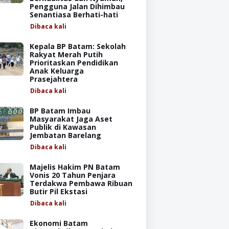
Pengguna Jalan Dihimbau
Senantiasa Berhati-hati
Dibaca
kali
Kepala BP Batam: Sekolah
Rakyat Merah Putih
Prioritaskan Pendidikan
Anak Keluarga
Prasejahtera
Dibaca
kali
BP Batam Imbau
Masyarakat Jaga Aset
Publik di Kawasan
Jembatan Barelang
Dibaca
kali
Majelis Hakim PN Batam
Vonis 20 Tahun Penjara
Terdakwa Pembawa Ribuan
Butir Pil Ekstasi
Dibaca
kali
Ekonomi Batam