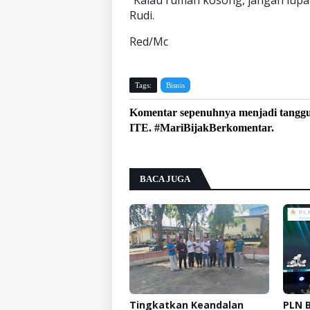
Rudi.
Red/Mc
Tags:
Bisnis
Komentar sepenuhnya menjadi tangg
ITE. #MariBijakBerkomentar.
BACA JUGA
Tingkatkan Keandalan
PLN 