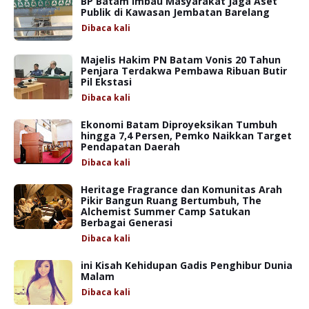
BP Batam Imbau Masyarakat Jaga Aset
Publik di Kawasan Jembatan Barelang
Dibaca
kali
Majelis Hakim PN Batam Vonis 20 Tahun
Penjara Terdakwa Pembawa Ribuan Butir
Pil Ekstasi
Dibaca
kali
Ekonomi Batam Diproyeksikan Tumbuh
hingga 7,4 Persen, Pemko Naikkan Target
Pendapatan Daerah
Dibaca
kali
Heritage Fragrance dan Komunitas Arah
Pikir Bangun Ruang Bertumbuh, The
Alchemist Summer Camp Satukan
Berbagai Generasi
Dibaca
kali
ini Kisah Kehidupan Gadis Penghibur Dunia
Malam
Dibaca
kali