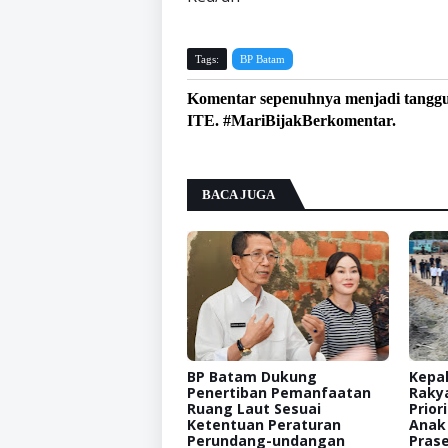
Tags:
BP Batam
Komentar sepenuhnya menjadi tangg
ITE. #MariBijakBerkomentar.
BACA JUGA
BP Batam Dukung
Kepal
Penertiban Pemanfaatan
Raky
Ruang Laut Sesuai
Prior
Ketentuan Peraturan
Anak
Perundang-undangan
Prase