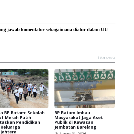
ung jawab komentator sebagaimana diatur dalam UU
Lihat semua
a BP Batam: Sekolah
BP Batam Imbau
at Merah Putih
Masyarakat Jaga Aset
itaskan Pendidikan
Publik di Kawasan
 Keluarga
Jembatan Barelang
jahtera
August 01, 2026