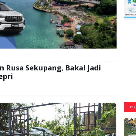
Rusa Sekupang, Bakal Jadi
epri
:
kali
PO