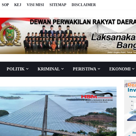
SOP
KEJ
VISI MISI
SITEMAP
DISCLAIMER
POLITIK
KRIMINAL
PERISTIWA
EKONOMI