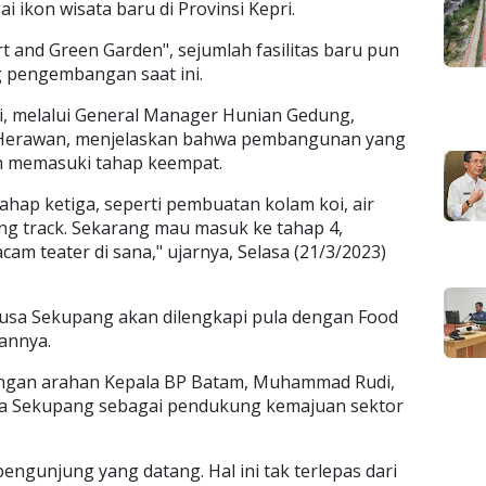
ai ikon wisata baru di Provinsi Kepri.
and Green Garden", sejumlah fasilitas baru pun
 pengembangan saat ini.
 melalui General Manager Hunian Gedung,
, Herawan, menjelaskan bahwa pembangunan yang
ah memasuki tahap keempat.
ahap ketiga, seperti pembuatan kolam koi, air
ng track. Sekarang mau masuk ke tahap 4,
am teater di sana," ujarnya, Selasa (21/3/2023)
sa Sekupang akan dilengkapi pula dengan Food
annya.
engan arahan Kepala BP Batam, Muhammad Rudi,
sa Sekupang sebagai pendukung kemajuan sektor
pengunjung yang datang. Hal ini tak terlepas dari