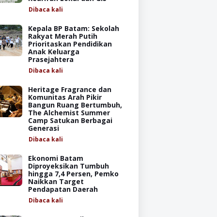
Dibaca
kali
Kepala BP Batam: Sekolah
Rakyat Merah Putih
Prioritaskan Pendidikan
Anak Keluarga
Prasejahtera
Dibaca
kali
Heritage Fragrance dan
Komunitas Arah Pikir
Bangun Ruang Bertumbuh,
The Alchemist Summer
Camp Satukan Berbagai
Generasi
Dibaca
kali
Ekonomi Batam
Diproyeksikan Tumbuh
hingga 7,4 Persen, Pemko
Naikkan Target
Pendapatan Daerah
Dibaca
kali