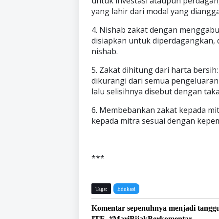
untuk investasi ataupun perdaga
yang lahir dari modal yang diangga
4. Nishab zakat dengan menggabu
disiapkan untuk diperdagangkan, 
nishab.
5. Zakat dihitung dari harta bersi
dikurangi dari semua pengeluaran wa
lalu selisihnya disebut dengan taka
6. Membebankan zakat kepada mit
kepada mitra sesuai dengan kepem
***
Tags:
Edukasi
Komentar sepenuhnya menjadi tangg
ITE. #MariBijakBerkomentar.