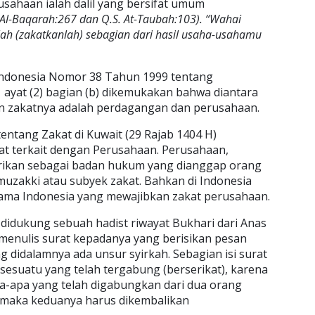
sahaan ialah dalil yang bersifat umum
 Al-Baqarah:267 dan Q.S. At-Taubah:103). “Wahai
ah (zakatkanlah) sebagian dari hasil usaha-usahamu
ndonesia Nomor 38 Tahun 1999 tentang
1 ayat (2) bagian (b) dikemukakan bahwa diantara
an zakatnya adalah perdagangan dan perusahaan.
ntang Zakat di Kuwait (29 Rajab 1404 H)
t terkait dengan Perusahaan. Perusahaan,
rikan sebagai badan hukum yang dianggap orang
zakki atau subyek zakat. Bahkan di Indonesia
Ulama Indonesia yang mewajibkan zakat perusahaan.
didukung sebuah hadist riwayat Bukhari dari Anas
menulis surat kepadanya yang berisikan pesan
g didalamnya ada unsur syirkah. Sebagian isi surat
n sesuatu yang telah tergabung (berserikat), karena
a-apa yang telah digabungkan dari dua orang
), maka keduanya harus dikembalikan