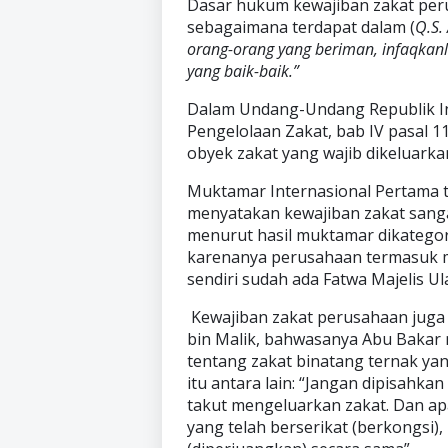
Dasar hukum kewajiban zakat peru
sebagaimana terdapat dalam (
Q.S.
orang-orang yang beriman, infaqkanl
yang baik-baik.”
Dalam Undang-Undang Republik I
Pengelolaan Zakat, bab IV pasal 1
obyek zakat yang wajib dikeluark
Muktamar Internasional Pertama te
menyatakan kewajiban zakat sanga
menurut hasil muktamar dikatego
karenanya perusahaan termasuk mu
sendiri sudah ada Fatwa Majelis 
Kewajiban zakat perusahaan juga 
bin Malik, bahwasanya Abu Bakar 
tentang zakat binatang ternak yan
itu antara lain: “Jangan dipisahka
takut mengeluarkan zakat. Dan ap
yang telah berserikat (berkongsi