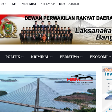
SOP
KEJ
VISI MISI
SITEMAP
DISCLAIMER
POLITIK
KRIMINAL
PERISTIWA
EKONOMI