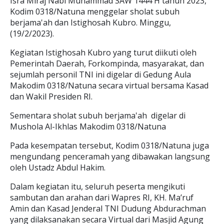
Isra Miraj Nabi Muhammad SAW 1444 H tahun 2023,
Kodim 0318/Natuna menggelar sholat subuh
berjama'ah dan Istighosah Kubro. Minggu,
(19/2/2023).
Kegiatan Istighosah Kubro yang turut diikuti oleh
Pemerintah Daerah, Forkompinda, masyarakat, dan
sejumlah personil TNI ini digelar di Gedung Aula
Makodim 0318/Natuna secara virtual bersama Kasad
dan Wakil Presiden RI.
Sementara sholat subuh berjama'ah digelar di
Mushola Al-Ikhlas Makodim 0318/Natuna
Pada kesempatan tersebut, Kodim 0318/Natuna juga
mengundang penceramah yang dibawakan langsung
oleh Ustadz Abdul Hakim.
Dalam kegiatan itu, seluruh peserta mengikuti
sambutan dan arahan dari Wapres RI, KH. Ma’ruf
Amin dan Kasad Jenderal TNI Dudung Abdurachman
yang dilaksanakan secara Virtual dari Masjid Agung