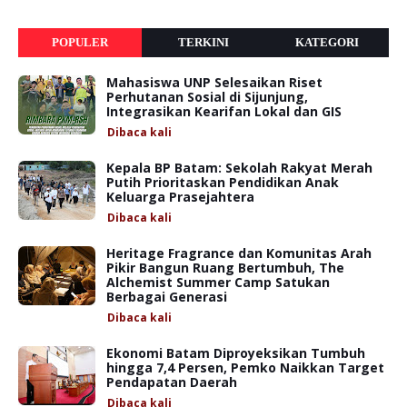
POPULER
TERKINI
KATEGORI
Mahasiswa UNP Selesaikan Riset
Perhutanan Sosial di Sijunjung,
Integrasikan Kearifan Lokal dan GIS
Dibaca
kali
Kepala BP Batam: Sekolah Rakyat Merah
Putih Prioritaskan Pendidikan Anak
Keluarga Prasejahtera
Dibaca
kali
Heritage Fragrance dan Komunitas Arah
Pikir Bangun Ruang Bertumbuh, The
Alchemist Summer Camp Satukan
Berbagai Generasi
Dibaca
kali
Ekonomi Batam Diproyeksikan Tumbuh
hingga 7,4 Persen, Pemko Naikkan Target
Pendapatan Daerah
Dibaca
kali