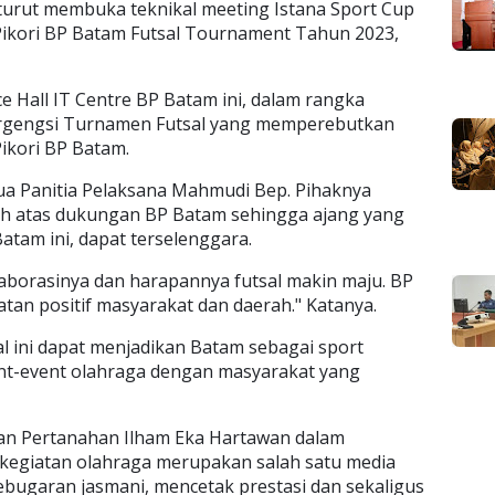
urut membuka teknikal meeting Istana Sport Cup
Pikori BP Batam Futsal Tournament Tahun 2023,
e Hall IT Centre BP Batam ini, dalam rangka
ergengsi Turnamen Futsal yang memperebutkan
ikori BP Batam.
ua Panitia Pelaksana Mahmudi Bep. Pihaknya
h atas dukungan BP Batam sehingga ajang yang
Batam ini, dapat terselenggara.
aborasinya dan harapannya futsal makin maju. BP
tan positif masyarakat dan daerah." Katanya.
l ini dapat menjadikan Batam sebagai sport
nt-event olahraga dengan masyarakat yang
aan Pertanahan Ilham Eka Hartawan dalam
egiatan olahraga merupakan salah satu media
bugaran jasmani, mencetak prestasi dan sekaligus