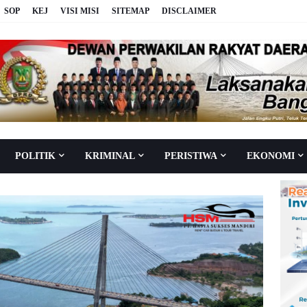
SOP
KEJ
VISI MISI
SITEMAP
DISCLAIMER
POLITIK
KRIMINAL
PERISTIWA
EKONOMI