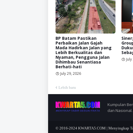
BP Batam Pastikan
Siner
Perbaikan Jalan Gajah
Grou
Mada Hadirkan Jalan yang
Duku
Lebih Berkualitas dan
Sebag
Nyaman, Pengguna Jalan
July
Dihimbau Senantiasa
Berhati-hati
July 29, 2026
Lebih baru
Kumpulan Berit
dan Nasional.
© 2016-2024
KWARTA5.COM | Menyingkap Tabi