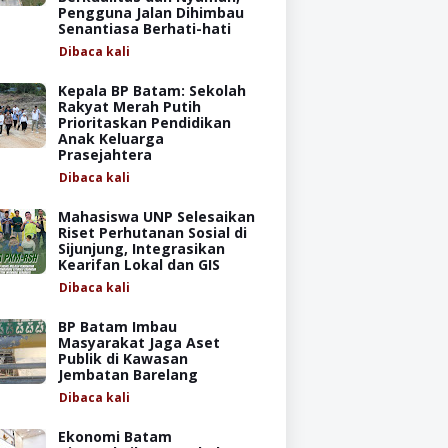
Pengguna Jalan Dihimbau
Senantiasa Berhati-hati
Dibaca
kali
Kepala BP Batam: Sekolah
Rakyat Merah Putih
Prioritaskan Pendidikan
Anak Keluarga
Prasejahtera
Dibaca
kali
Mahasiswa UNP Selesaikan
Riset Perhutanan Sosial di
Sijunjung, Integrasikan
Kearifan Lokal dan GIS
Dibaca
kali
BP Batam Imbau
Masyarakat Jaga Aset
Publik di Kawasan
Jembatan Barelang
Dibaca
kali
Ekonomi Batam