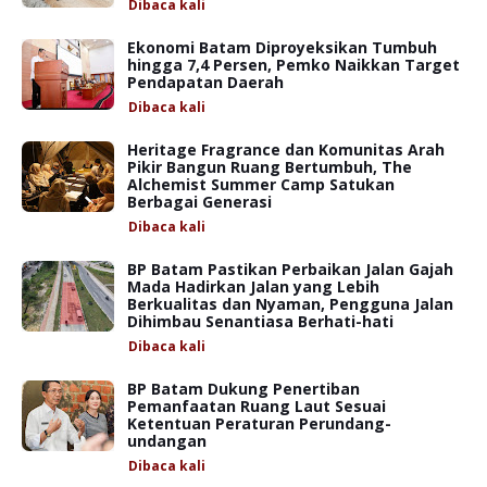
Dibaca
kali
Ekonomi Batam Diproyeksikan Tumbuh
hingga 7,4 Persen, Pemko Naikkan Target
Pendapatan Daerah
Dibaca
kali
Heritage Fragrance dan Komunitas Arah
Pikir Bangun Ruang Bertumbuh, The
Alchemist Summer Camp Satukan
Berbagai Generasi
Dibaca
kali
BP Batam Pastikan Perbaikan Jalan Gajah
Mada Hadirkan Jalan yang Lebih
Berkualitas dan Nyaman, Pengguna Jalan
Dihimbau Senantiasa Berhati-hati
Dibaca
kali
BP Batam Dukung Penertiban
Pemanfaatan Ruang Laut Sesuai
Ketentuan Peraturan Perundang-
undangan
Dibaca
kali