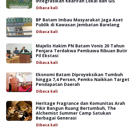
Integrasikan Kearifan Lokal dan GIS
Dibaca
kali
BP Batam Imbau Masyarakat Jaga Aset
Publik di Kawasan Jembatan Barelang
Dibaca
kali
Majelis Hakim PN Batam Vonis 20 Tahun
Penjara Terdakwa Pembawa Ribuan Butir
Pil Ekstasi
Dibaca
kali
Ekonomi Batam Diproyeksikan Tumbuh
hingga 7,4 Persen, Pemko Naikkan Target
Pendapatan Daerah
Dibaca
kali
Heritage Fragrance dan Komunitas Arah
Pikir Bangun Ruang Bertumbuh, The
Alchemist Summer Camp Satukan
Berbagai Generasi
Dibaca
kali