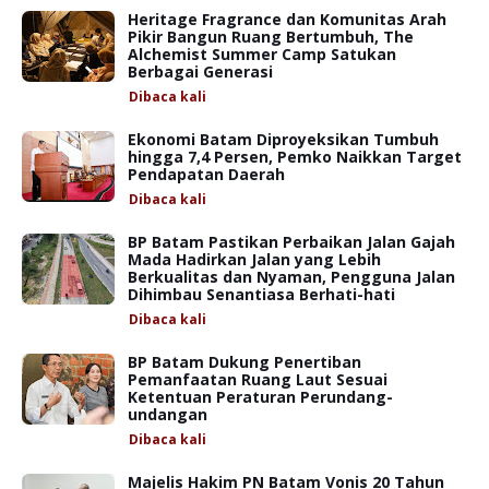
Heritage Fragrance dan Komunitas Arah
Pikir Bangun Ruang Bertumbuh, The
Alchemist Summer Camp Satukan
Berbagai Generasi
Dibaca
kali
Ekonomi Batam Diproyeksikan Tumbuh
hingga 7,4 Persen, Pemko Naikkan Target
Pendapatan Daerah
Dibaca
kali
BP Batam Pastikan Perbaikan Jalan Gajah
Mada Hadirkan Jalan yang Lebih
Berkualitas dan Nyaman, Pengguna Jalan
Dihimbau Senantiasa Berhati-hati
Dibaca
kali
BP Batam Dukung Penertiban
Pemanfaatan Ruang Laut Sesuai
Ketentuan Peraturan Perundang-
undangan
Dibaca
kali
Majelis Hakim PN Batam Vonis 20 Tahun