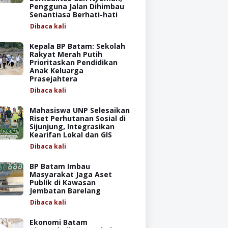
Pengguna Jalan Dihimbau
Senantiasa Berhati-hati
Dibaca
kali
Kepala BP Batam: Sekolah
Rakyat Merah Putih
Prioritaskan Pendidikan
Anak Keluarga
Prasejahtera
Dibaca
kali
Mahasiswa UNP Selesaikan
Riset Perhutanan Sosial di
Sijunjung, Integrasikan
Kearifan Lokal dan GIS
Dibaca
kali
BP Batam Imbau
Masyarakat Jaga Aset
Publik di Kawasan
Jembatan Barelang
Dibaca
kali
Ekonomi Batam