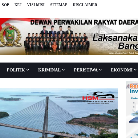
SOP
KEJ
VISI MISI
SITEMAP
DISCLAIMER
POLITIK
KRIMINAL
PERISTIWA
EKONOMI