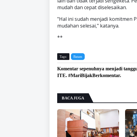
lain dan tidak terjadi sengeketa.
mudah dan cepat diselesaikan.
"Hal ini sudah menjadi komitmen 
mudahan selesai," katanya.
**
Tags:
Batam
Komentar sepenuhnya menjadi tangg
ITE. #MariBijakBerkomentar.
BACA JUGA