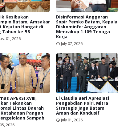
lik Kesibukan
Disinformasi Anggaran
mpin Batam, Amsakar
Sopir Pemko Batam, Kepala
 Kejutan Hangat di
Diskominfo: Anggaran
g Tahun ke-58
Mencakup 1.109 Tenaga
Kerja
ust 01, 2026
July 07, 2026
nas APEKSI XVIII,
Li Claudia Beri Apresiasi
kar Tekankan
Pengabdian Polri, Mitra
orasi Lintas Daerah
Strategis Jaga Batam
 Ketahanan Pangan
Aman dan Kondusif
Pengelolaan Sampah
July 01, 2026
 05, 2026