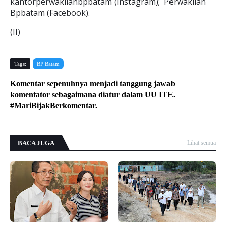
kantorperwakilanbpbatam (Instagram); Perwakilan
Bpbatam (Facebook).
(II)
Tags:
BP Batam
Komentar sepenuhnya menjadi tanggung jawab
komentator sebagaimana diatur dalam UU ITE.
#MariBijakBerkomentar.
BACA JUGA
Lihat semua