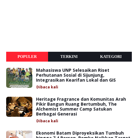
POPULER
TERKINI
KATEGORI
Mahasiswa UNP Selesaikan Riset
Perhutanan Sosial di Sijunjung,
Integrasikan Kearifan Lokal dan GIS
Dibaca
kali
Heritage Fragrance dan Komunitas Arah
Pikir Bangun Ruang Bertumbuh, The
Alchemist Summer Camp Satukan
Berbagai Generasi
Dibaca
kali
Ekonomi Batam Diproyeksikan Tumbuh
hingga 7,4 Persen, Pemko Naikkan Target