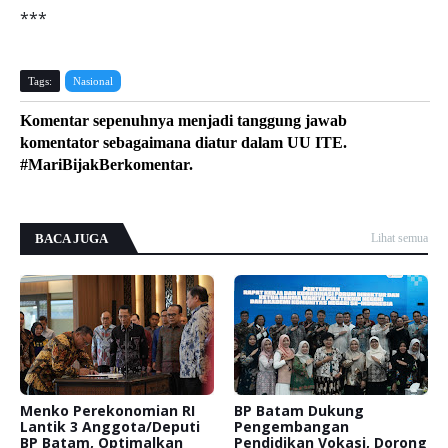
***
Tags:
Nasional
Komentar sepenuhnya menjadi tanggung jawab
komentator sebagaimana diatur dalam UU ITE.
#MariBijakBerkomentar.
BACA JUGA
Lihat semua
Menko Perekonomian RI
BP Batam Dukung
Lantik 3 Anggota/Deputi
Pengembangan
BP Batam, Optimalkan
Pendidikan Vokasi, Dorong