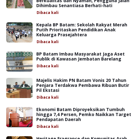
Berkualitas dan Nyaman, Pengguna Jalan
Dihimbau Senantiasa Berhati-hati
Dibaca
kali
Kepala BP Batam: Sekolah Rakyat Merah
Putih Prioritaskan Pendidikan Anak
Keluarga Prasejahtera
Dibaca
kali
BP Batam Imbau Masyarakat Jaga Aset
Publik di Kawasan Jembatan Barelang
Dibaca
kali
Majelis Hakim PN Batam Vonis 20 Tahun
Penjara Terdakwa Pembawa Ribuan Butir
Pil Ekstasi
Dibaca
kali
Ekonomi Batam Diproyeksikan Tumbuh
hingga 7,4 Persen, Pemko Naikkan Target
Pendapatan Daerah
Dibaca
kali
Heritage Fragrance dan Komunitas Arah