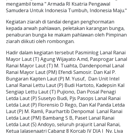
mengambil tema " Armada RI Ksatria Pengawal
Samudera Untuk Indonesia Tumbuh, Indonesia Maju."
Kegiatan ziarah di tandai dengan penghormatan
kepada arwah pahlawan, peletakan karangan bunga,
penaburan bunga ke makam pahlawan oleh Pimpinan
ziarah diikuti oleh rombongan.
Hadir dalam kegiatan tersebut Pasminlog Lanal Ranai
Mayor Laut (T) Agung Wijayato A.md, Pasprogar Lanal
Ranai Mayor Laut (T) M. Tuahta, Dandenpomal Lanal
Ranai Mayor Laut (PM) Efendi Samosir. Dan Kal P.
Bungaran Kapten Laut (P) M. Yusuf, Dan Unit Intel
Lanal Ranai Lettu Laut (P) Budi Hartoto, Kadepsin Kal
Sengiap Lettu Laut (T) Pujiono, Dan Posal Penagi
Letda Laut (P) Susetyo Budi, Pjs Pasops Lanal Ranai
Letda Laut (P) Florensio D Rego, Dan Kal Panda Letda
Laut (P) M. Ramli, Paurhartib Denpomal Lanal Ranai
Letda Laut (PM) Bambang S B, Paset Lanal Ranai
Letda Laut (S) Andoyo, seluruh prajurit Lanal Ranai,
Ketua Jalasenaatri Cabang 8 Korcab IV DJA I Ny. Liya