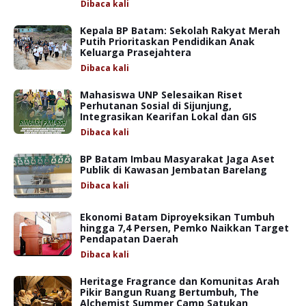
Dibaca
kali
Kepala BP Batam: Sekolah Rakyat Merah
Putih Prioritaskan Pendidikan Anak
Keluarga Prasejahtera
Dibaca
kali
Mahasiswa UNP Selesaikan Riset
Perhutanan Sosial di Sijunjung,
Integrasikan Kearifan Lokal dan GIS
Dibaca
kali
BP Batam Imbau Masyarakat Jaga Aset
Publik di Kawasan Jembatan Barelang
Dibaca
kali
Ekonomi Batam Diproyeksikan Tumbuh
hingga 7,4 Persen, Pemko Naikkan Target
Pendapatan Daerah
Dibaca
kali
Heritage Fragrance dan Komunitas Arah
Pikir Bangun Ruang Bertumbuh, The
Alchemist Summer Camp Satukan