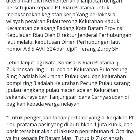
diterbitkan oleh Kementerian dilanjutkan dengan
persetujuan kepada PT Riau Pratama untuk
melaksanakan kegiatan kerja.Yang berlokasi di
wilayah perairan Pulau terong Kelurahan Kapuk
Kecamatan belakang Padang Kota Batam Provinsi
Kepulauan Riau Oleh Direktur Jenderal Perhubungan
laut melalui keputusan Dirjen Perhubungan laut
nomor A.3 5 4/Al. 324 dari djpl" Terang Zurdy SH.
Lebih lanjut lagi Kata, Komisaris Riau Pratama Jj
Zukriansah ring 1 itu adalah Kelurahan Pulo terung
Ring 2 adalah Kelurahan Pulau kasu dan kelurahan
pompi ring 3 adalah Kelurahan Pecung Pulau sarang
,pulau lengkang pulau macan adalah Kelurahan
sekanak raya dan Tanjungsari dana Csrnya sudah di
bagikan kepada warga nelayan
"Untuk pengerjaan tahap pertama yang di kerjakan Pt
riau pratama pasir yang di butuhkan 1 juta kubik, dan
pasir tersebut akan di lakukan penimbunan di Ocarina
ya itu kepada Pt Batam Mas" Tutup Jz Zukriansah