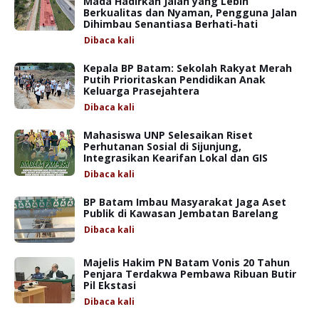
Mada Hadirkan Jalan yang Lebih
Berkualitas dan Nyaman, Pengguna Jalan
Dihimbau Senantiasa Berhati-hati
Dibaca
kali
Kepala BP Batam: Sekolah Rakyat Merah
Putih Prioritaskan Pendidikan Anak
Keluarga Prasejahtera
Dibaca
kali
Mahasiswa UNP Selesaikan Riset
Perhutanan Sosial di Sijunjung,
Integrasikan Kearifan Lokal dan GIS
Dibaca
kali
BP Batam Imbau Masyarakat Jaga Aset
Publik di Kawasan Jembatan Barelang
Dibaca
kali
Majelis Hakim PN Batam Vonis 20 Tahun
Penjara Terdakwa Pembawa Ribuan Butir
Pil Ekstasi
Dibaca
kali