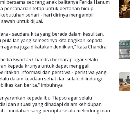
uami bersama seorang anak balitanya Farida Hanum.
ta pencaharian tetap untuk bertahan hidup
butuhan sehari - hari dirinya mengambil
sawah untuk dijual.
ara - saudara kita yang berada dalam kesulitan,
u pula lah yang semestinya kita bagikan kepada
 agama juga dikatakan demikian," kata Chandra.
media Kwarta5 Chandra berharap agar selalu
ran kepada krunya untuk dapat menggali,
takan informasi dan perstiwa - peristiwa yang
alu dalam keadaan sehat dan selalu dilindungi
likasikan berita," imbuhnya.
nyarankan kepada ibu Tiapso agar selalu
si dan situasi yang dihadapi dalam kehidupan.
h - mudahan sang pencipta selalu melindungi dan