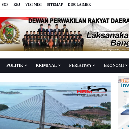
SOP
KEJ
VISI MISI
SITEMAP
DISCLAIMER
POLITIK
KRIMINAL
PERISTIWA
EKONOMI