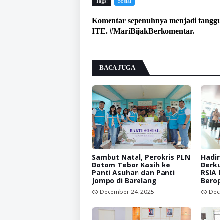
Tags:
Sosial
Komentar sepenuhnya menjadi tangg
ITE. #MariBijakBerkomentar.
BACA JUGA
Sambut Natal, Perokris PLN
Hadi
Batam Tebar Kasih ke
Berku
Panti Asuhan dan Panti
RSIA 
Jompo di Barelang
Berop
December 24, 2025
Dec