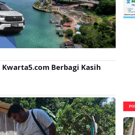
 Kwarta5.com Berbagi Kasih
kali
PO