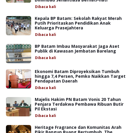
Dibaca
kali
Kepala BP Batam: Sekolah Rakyat Merah
Putih Prioritaskan Pendidikan Anak
Keluarga Prasejahtera
Dibaca
kali
BP Batam Imbau Masyarakat Jaga Aset
Publik di Kawasan Jembatan Barelang
Dibaca
kali
Ekonomi Batam Diproyeksikan Tumbuh
hingga 7,4 Persen, Pemko Naikkan Target
Pendapatan Daerah
Dibaca
kali
Majelis Hakim PN Batam Vonis 20 Tahun
Penjara Terdakwa Pembawa Ribuan Butir
Pil Ekstasi
Dibaca
kali
Heritage Fragrance dan Komunitas Arah
Pikir Bangun Ruang Bertumbuh, The