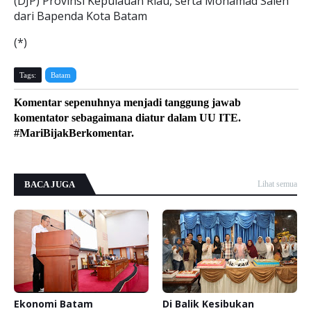
(DJP) Provinsi Kepulauan Riau, serta Mohamad Saleh
dari Bapenda Kota Batam
(*)
Tags:
Batam
Komentar sepenuhnya menjadi tanggung jawab
komentator sebagaimana diatur dalam UU ITE.
#MariBijakBerkomentar.
BACA JUGA
Lihat semua
Ekonomi Batam
Di Balik Kesibukan