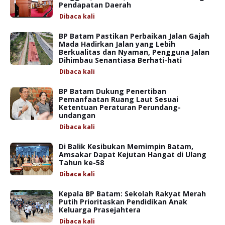
Pendapatan Daerah
Dibaca
kali
BP Batam Pastikan Perbaikan Jalan Gajah
Mada Hadirkan Jalan yang Lebih
Berkualitas dan Nyaman, Pengguna Jalan
Dihimbau Senantiasa Berhati-hati
Dibaca
kali
BP Batam Dukung Penertiban
Pemanfaatan Ruang Laut Sesuai
Ketentuan Peraturan Perundang-
undangan
Dibaca
kali
Di Balik Kesibukan Memimpin Batam,
Amsakar Dapat Kejutan Hangat di Ulang
Tahun ke-58
Dibaca
kali
Kepala BP Batam: Sekolah Rakyat Merah
Putih Prioritaskan Pendidikan Anak
Keluarga Prasejahtera
Dibaca
kali