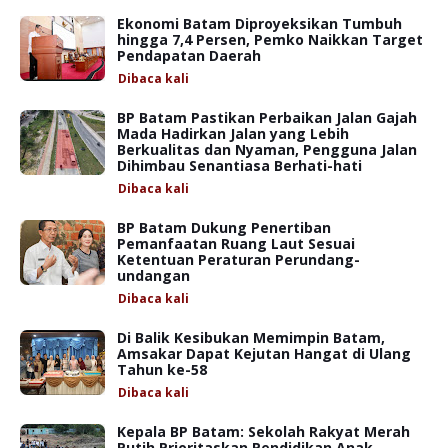
Ekonomi Batam Diproyeksikan Tumbuh
hingga 7,4 Persen, Pemko Naikkan Target
Pendapatan Daerah
Dibaca
kali
BP Batam Pastikan Perbaikan Jalan Gajah
Mada Hadirkan Jalan yang Lebih
Berkualitas dan Nyaman, Pengguna Jalan
Dihimbau Senantiasa Berhati-hati
Dibaca
kali
BP Batam Dukung Penertiban
Pemanfaatan Ruang Laut Sesuai
Ketentuan Peraturan Perundang-
undangan
Dibaca
kali
Di Balik Kesibukan Memimpin Batam,
Amsakar Dapat Kejutan Hangat di Ulang
Tahun ke-58
Dibaca
kali
Kepala BP Batam: Sekolah Rakyat Merah
Putih Prioritaskan Pendidikan Anak