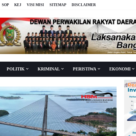
SOP
KEJ
VISI MISI
SITEMAP
DISCLAIMER
POLITIK
KRIMINAL
PERISTIWA
EKONOMI