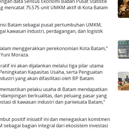
engan data Sensus Ekonomi Badan Pusat Statistik
ng mencatat 75.575 unit UMKM aktif di Kota Batam
ensi Batam sebagai pusat pertumbuhan UMKM,
gai kawasan industri, perdagangan, dan logistik
dalam menggerakkan perekonomian Kota Batam,”
i Yuni Moraza.
if ini akan dijalankan melalui tiga pilar utama:
Peningkatan Kapasitas Usaha, serta Penguatan
dustri yang akan difasilitasi oleh BP Batam.
gin memastikan pelaku usaha di Batam mendapatkan
dampingan berkualitas, dan peluang pasar yang
estasi di kawasan industri dan pariwisata Batam,”
mbut positif inisiatif ini dan menegaskan komitmen
ebagai bagian integral dari ekosistem investasi