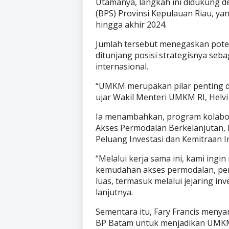
Utamanya, langkah ini didukung d
(BPS) Provinsi Kepulauan Riau, ya
hingga akhir 2024.
Jumlah tersebut menegaskan pot
ditunjang posisi strategisnya seba
internasional.
“UMKM merupakan pilar penting 
ujar Wakil Menteri UMKM RI, Helv
Ia menambahkan, program kolaborat
Akses Permodalan Berkelanjutan, 
Peluang Investasi dan Kemitraan In
“Melalui kerja sama ini, kami in
kemudahan akses permodalan, pen
luas, termasuk melalui jejaring inv
lanjutnya.
Sementara itu, Fary Francis menya
BP Batam untuk menjadikan UMKM s