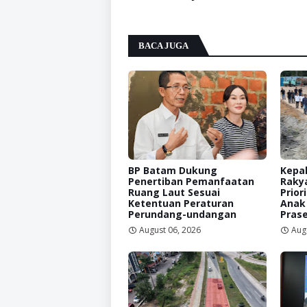
BACA JUGA
BP Batam Dukung
Kepal
Penertiban Pemanfaatan
Raky
Ruang Laut Sesuai
Prior
Ketentuan Peraturan
Anak
Perundang-undangan
Prase
August 06, 2026
Aug