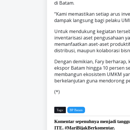
di Batam.
“Kami memastikan setiap arus in
dampak langsung bagi pelaku UMK
Untuk mendukung kegiatan terseb
inventarisasi aset pengusahaan
memanfaatkan aset-aset produktif
distribusi, maupun kolaborasi bisn
Dengan demikian, Fary berharap, 
ekspor Batam hingga 10 persen se
membangun ekosistem UMKM yang b
berkelanjutan guna mendorong pe
(*)
Tags:
BP Batam
Komentar sepenuhnya menjadi tangg
ITE. #MariBijakBerkomentar.