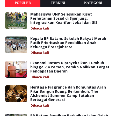
POPULER
TERKINI
KATEGORI
Mahasiswa UNP Selesaikan Riset
Perhutanan Sosial di Sijunjung,
Integrasikan Kearifan Lokal dan GIS
Dibaca
kali
Kepala BP Batam: Sekolah Rakyat Merah
Putih Prioritaskan Pendidikan Anak
Keluarga Prasejahtera
Dibaca
kali
Ekonomi Batam Diproyeksikan Tumbuh
hingga 7,4 Persen, Pemko Naikkan Target
Pendapatan Daerah
Dibaca
kali
Heritage Fragrance dan Komunitas Arah
Pikir Bangun Ruang Bertumbuh, The
Alchemist Summer Camp Satukan
Berbagai Generasi
Dibaca
kali
BP Batam Pastikan Perbaikan Jalan Gajah