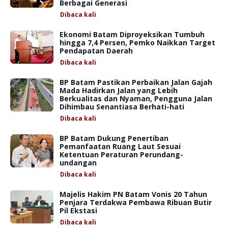
Berbagai Generasi
Dibaca
kali
Ekonomi Batam Diproyeksikan Tumbuh
hingga 7,4 Persen, Pemko Naikkan Target
Pendapatan Daerah
Dibaca
kali
BP Batam Pastikan Perbaikan Jalan Gajah
Mada Hadirkan Jalan yang Lebih
Berkualitas dan Nyaman, Pengguna Jalan
Dihimbau Senantiasa Berhati-hati
Dibaca
kali
BP Batam Dukung Penertiban
Pemanfaatan Ruang Laut Sesuai
Ketentuan Peraturan Perundang-
undangan
Dibaca
kali
Majelis Hakim PN Batam Vonis 20 Tahun
Penjara Terdakwa Pembawa Ribuan Butir
Pil Ekstasi
Dibaca
kali