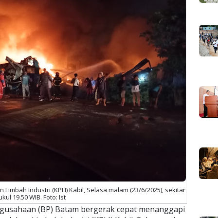
imbah Industri (KPLI) Kabil, Selasa malam (23/6/2025), sekitar
kul 19.50 WIB. Foto: Ist
gusahaan (BP) Batam bergerak cepat menanggapi