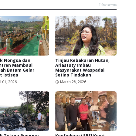
Lihat semua
ek Nongsa dan
Tinjau Kebakaran Hutan,
ntren Mambaul
Ariastuty Imbau
yah Batam Gelar
Masyarakat Waspadai
t Istisqa
Setiap Tindakan
l 01, 2026
March 28, 2026
di Telaga Punggur
Konfederasi SPSI Kepri