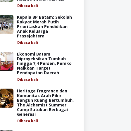
Dibaca
kali
Kepala BP Batam: Sekolah
Rakyat Merah Putih
Prioritaskan Pendidikan
Anak Keluarga
Prasejahtera
Dibaca
kali
Ekonomi Batam
Diproyeksikan Tumbuh
hingga 7,4 Persen, Pemko
Naikkan Target
Pendapatan Daerah
Dibaca
kali
Heritage Fragrance dan
Komunitas Arah Pikir
Bangun Ruang Bertumbuh,
The Alchemist Summer
Camp Satukan Berbagai
Generasi
Dibaca
kali