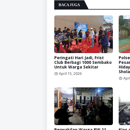
BACA JUGA
Peringati Hari Jadi, Frist
Pols
Club Berbagi 1000 Sembako
Pesa
Untuk Warga Sekitar
Hida
Shola
April 15, 2026
Apri
Perwakilan Warga RW 11
Kios 