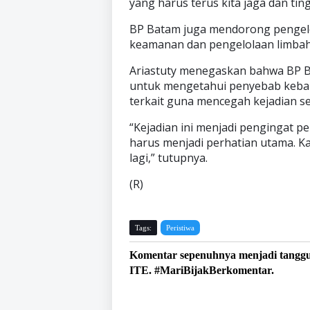
yang harus terus kita jaga dan ting
BP Batam juga mendorong pengelo
keamanan dan pengelolaan limbah
Ariastuty menegaskan bahwa BP B
untuk mengetahui penyebab kebak
terkait guna mencegah kejadian s
“Kejadian ini menjadi pengingat p
harus menjadi perhatian utama. Kam
lagi,” tutupnya.
(R)
Tags:
Peristiwa
Komentar sepenuhnya menjadi tangg
ITE. #MariBijakBerkomentar.