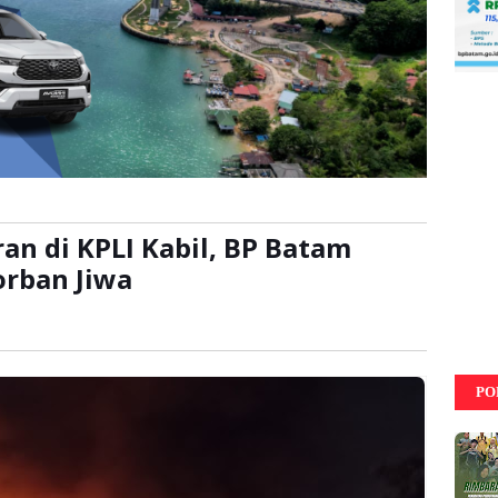
an di KPLI Kabil, BP Batam
orban Jiwa
ali
PO