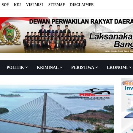
SOP
KEJ
VISI MISI
SITEMAP
DISCLAIMER
POLITIK
KRIMINAL
PERISTIWA
EKONOMI