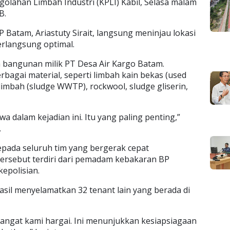
olahan Limbah Industri (KPLI) Kabil, Selasa malam
B.
Batam, Ariastuty Sirait, langsung meninjau lokasi
rlangsung optimal.
 bangunan milik PT Desa Air Kargo Batam.
agai material, seperti limbah kain bekas (used
limbah (sludge WWTP), rockwool, sludge gliserin,
wa dalam kejadian ini. Itu yang paling penting,”
.
epada seluruh tim yang bergerak cepat
rsebut terdiri dari pemadam kebakaran BP
epolisian.
sil menyelamatkan 32 tenant lain yang berada di
sangat kami hargai. Ini menunjukkan kesiapsiagaan