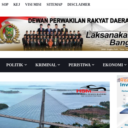
SOP
KEJ
VISI MISI
SITEMAP
DISCLAIMER
POLITIK
KRIMINAL
PERISTIWA
EKONOMI