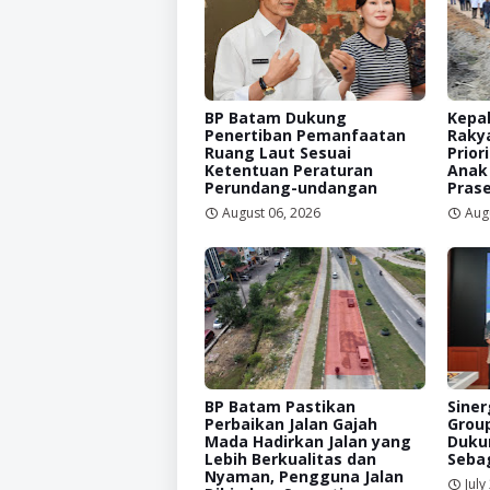
BP Batam Dukung
Kepal
Penertiban Pemanfaatan
Raky
Ruang Laut Sesuai
Prior
Ketentuan Peraturan
Anak
Perundang-undangan
Prase
August 06, 2026
Aug
BP Batam Pastikan
Siner
Perbaikan Jalan Gajah
Grou
Mada Hadirkan Jalan yang
Duku
Lebih Berkualitas dan
Sebag
Nyaman, Pengguna Jalan
July