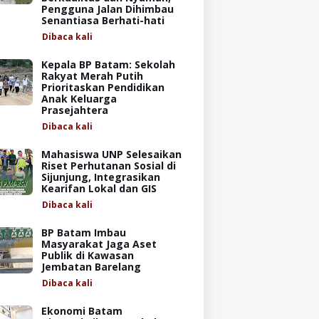
Pengguna Jalan Dihimbau
Senantiasa Berhati-hati
Dibaca
kali
Kepala BP Batam: Sekolah
Rakyat Merah Putih
Prioritaskan Pendidikan
Anak Keluarga
Prasejahtera
Dibaca
kali
Mahasiswa UNP Selesaikan
Riset Perhutanan Sosial di
Sijunjung, Integrasikan
Kearifan Lokal dan GIS
Dibaca
kali
BP Batam Imbau
Masyarakat Jaga Aset
Publik di Kawasan
Jembatan Barelang
Dibaca
kali
Ekonomi Batam