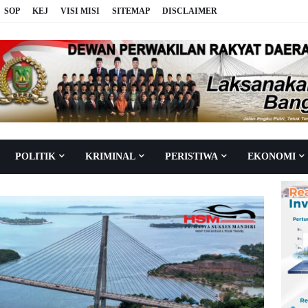
SOP
KEJ
VISI MISI
SITEMAP
DISCLAIMER
POLITIK
KRIMINAL
PERISTIWA
EKONOMI