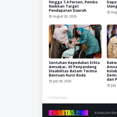
hingga 7,4 Persen, Pemko
Dapat
Naikkan Target
Ulan
Pendapatan Daerah
Aug
August 03, 2026
Sentuhan Kepedulian Erlita
Raker
Amsakar, 30 Penyandang
Amsa
Disabilitas Batam Terima
Kolab
Bantuan Kursi Roda
Demi
dan 
July 06, 2026
July
Lebih baru
Kumpulan Berit