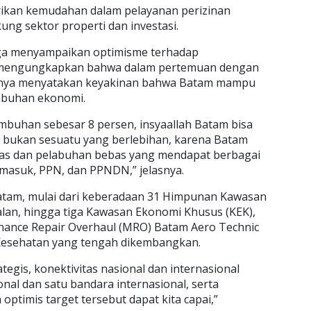
ikan kemudahan dalam pelayanan perizinan
ng sektor properti dan investasi.
uga menyampaikan optimisme terhadap
 mengungkapkan bahwa dalam pertemuan dengan
irinya menyatakan keyakinan bahwa Batam mampu
mbuhan ekonomi.
buhan sebesar 8 persen, insyaallah Batam bisa
ni bukan sesuatu yang berlebihan, karena Batam
as dan pelabuhan bebas yang mendapat berbagai
a masuk, PPN, dan PPNDN,” jelasnya.
Batam, mulai dari keberadaan 31 Himpunan Kawasan
palan, hingga tiga Kawasan Ekonomi Khusus (KEK),
enance Repair Overhaul (MRO) Batam Aero Technic
Kesehatan yang tengah dikembangkan.
tegis, konektivitas nasional dan internasional
nal dan satu bandara internasional, serta
a optimis target tersebut dapat kita capai,”