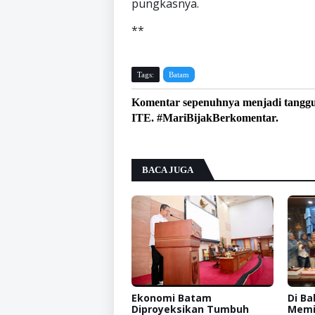
pungkasnya.
**
Tags:
Batam
Komentar sepenuhnya menjadi tangg
ITE. #MariBijakBerkomentar.
BACA JUGA
Ekonomi Batam
Di Ba
Diproyeksikan Tumbuh
Memi