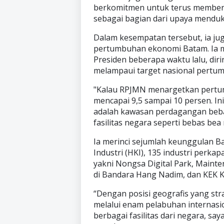
berkomitmen untuk terus member
sebagai bagian dari upaya menduku
Dalam kesempatan tersebut, ia j
pertumbuhan ekonomi Batam. Ia
Presiden beberapa waktu lalu, d
melampaui target nasional pertu
"Kalau RPJMN menargetkan pertum
mencapai 9,5 sampai 10 persen. I
adalah kawasan perdagangan beb
fasilitas negara seperti bebas be
Ia merinci sejumlah keunggulan 
Industri (HKI), 135 industri perka
yakni Nongsa Digital Park, Maint
di Bandara Hang Nadim, dan KEK 
“Dengan posisi geografis yang stra
melalui enam pelabuhan internasio
berbagai fasilitas dari negara, say