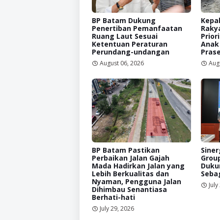
BP Batam Dukung
Kepal
Penertiban Pemanfaatan
Raky
Ruang Laut Sesuai
Prior
Ketentuan Peraturan
Anak
Perundang-undangan
Prase
August 06, 2026
Aug
BP Batam Pastikan
Siner
Perbaikan Jalan Gajah
Grou
Mada Hadirkan Jalan yang
Duku
Lebih Berkualitas dan
Sebag
Nyaman, Pengguna Jalan
July
Dihimbau Senantiasa
Berhati-hati
July 29, 2026