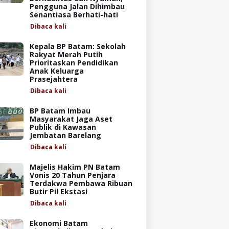
Pengguna Jalan Dihimbau
Senantiasa Berhati-hati
Dibaca
kali
Kepala BP Batam: Sekolah
Rakyat Merah Putih
Prioritaskan Pendidikan
Anak Keluarga
Prasejahtera
Dibaca
kali
BP Batam Imbau
Masyarakat Jaga Aset
Publik di Kawasan
Jembatan Barelang
Dibaca
kali
Majelis Hakim PN Batam
Vonis 20 Tahun Penjara
Terdakwa Pembawa Ribuan
Butir Pil Ekstasi
Dibaca
kali
Ekonomi Batam