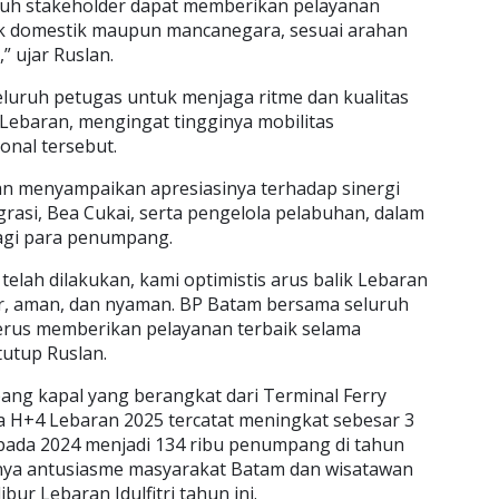
ruh stakeholder dapat memberikan pelayanan
ik domestik maupun mancanegara, sesuai arahan
” ujar Ruslan.
luruh petugas untuk menjaga ritme dan kualitas
 Lebaran, mengingat tingginya mobilitas
onal tersebut.
an menyampaikan apresiasinya terhadap sinergi
grasi, Bea Cukai, serta pengelola pelabuhan, dalam
agi para penumpang.
elah dilakukan, kami optimistis arus balik Lebaran
ar, aman, dan nyaman. BP Batam bersama seluruh
erus memberikan pelayanan terbaik selama
tutup Ruslan.
ang kapal yang berangkat dari Terminal Ferry
a H+4 Lebaran 2025 tercatat meningkat sebesar 3
pada 2024 menjadi 134 ribu penumpang di tahun
inya antusiasme masyarakat Batam dan wisatawan
r Lebaran Idulfitri tahun ini.