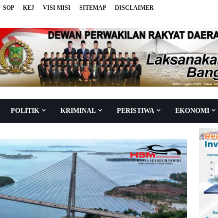
SOP
KEJ
VISI MISI
SITEMAP
DISCLAIMER
POLITIK
KRIMINAL
PERISTIWA
EKONOMI