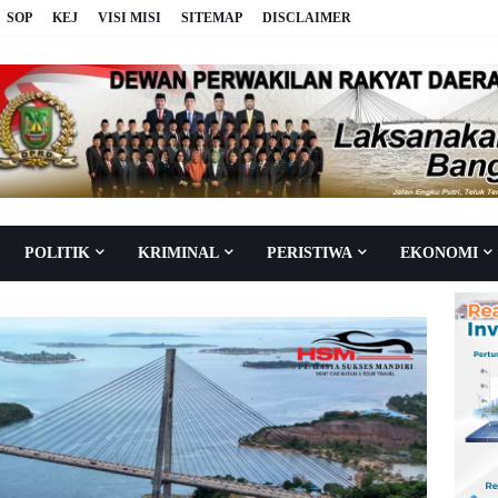
SOP
KEJ
VISI MISI
SITEMAP
DISCLAIMER
POLITIK
KRIMINAL
PERISTIWA
EKONOMI