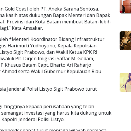
 Gold Coast oleh PT. Aneka Sarana Sentosa.
ima kasih atas dukungan Bapak Menteri dan Bapak
sat, Provinsi dan Kota Batam membuat Batam lebih
agi.” Kata Amsakar.
leh *Menteri Koordinator Bidang Infrastruktur
s Harimurti Yudhoyono, Kepala Kepolisian
 Listyo Sigit Prabowo, dan Wakil Ketua KPK RI
wakili Plt. Dirjen Imigrasi Saffar M. Godam,
P Khusus Batam Capt. Bharto Ari Raharjo ,
r Ahmad serta Wakil Gubernur Kepulauan Riau
ia Jenderal Polisi Listyo Sigit Prabowo turut
gi-tingginya kepada perusahaan yang telah
 semangat investasi yang harus kita dukung untuk
apolri Jenderal Polisi Listyo.
stakeholder dapat turut menjaga wilayah dermaga