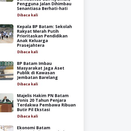
Pengguna Jalan Dihimbau
Senantiasa Berhati-hati
Dibaca
kali
Kepala BP Batam: Sekolah
Rakyat Merah Putih
Prioritaskan Pendidikan
Anak Keluarga
Prasejahtera
Dibaca
kali
BP Batam Imbau
Masyarakat Jaga Aset
Publik di Kawasan
Jembatan Barelang
Dibaca
kali
Majelis Hakim PN Batam
Vonis 20 Tahun Penjara
Terdakwa Pembawa Ribuan
Butir Pil Ekstasi
Dibaca
kali
Ekonomi Batam