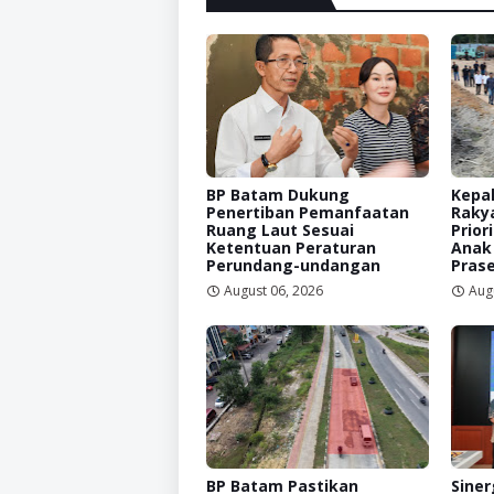
BP Batam Dukung
Kepal
Penertiban Pemanfaatan
Raky
Ruang Laut Sesuai
Prior
Ketentuan Peraturan
Anak
Perundang-undangan
Prase
August 06, 2026
Aug
BP Batam Pastikan
Siner