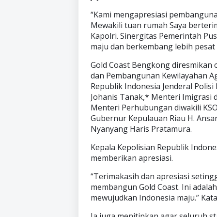
“Kami mengapresiasi pembangunan
Mewakili tuan rumah Saya berter
Kapolri. Sinergitas Pemerintah Pu
maju dan berkembang lebih pesat l
Gold Coast Bengkong diresmikan o
dan Pembangunan Kewilayahan Agu
Republik Indonesia Jenderal Polisi
Johanis Tanak,* Menteri Imigrasi di
Menteri Perhubungan diwakili KSO
Gubernur Kepulauan Riau H. Ansa
Nyanyang Haris Pratamura.
Kepala Kepolisian Republik Indones
memberikan apresiasi.
“Terimakasih dan apresiasi seting
membangun Gold Coast. Ini adalah
mewujudkan Indonesia maju.” Kata K
Ia juga menitipkan agar seluruh 