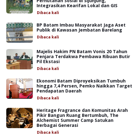
Perhutanan Sosial di Sijunjung,
Integrasikan Kearifan Lokal dan GIS
Dibaca
kali
BP Batam Imbau Masyarakat Jaga Aset
Publik di Kawasan Jembatan Barelang
Dibaca
kali
Majelis Hakim PN Batam Vonis 20 Tahun
Penjara Terdakwa Pembawa Ribuan Butir
Pil Ekstasi
Dibaca
kali
Ekonomi Batam Diproyeksikan Tumbuh
hingga 7,4 Persen, Pemko Naikkan Target
Pendapatan Daerah
Dibaca
kali
Heritage Fragrance dan Komunitas Arah
Pikir Bangun Ruang Bertumbuh, The
Alchemist Summer Camp Satukan
Berbagai Generasi
Dibaca
kali