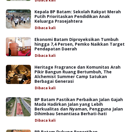
Dibaca
kali
Kepala BP Batam: Sekolah Rakyat Merah
Putih Prioritaskan Pendidikan Anak
Keluarga Prasejahtera
Dibaca
kali
Ekonomi Batam Diproyeksikan Tumbuh
hingga 7,4 Persen, Pemko Naikkan Target
Pendapatan Daerah
Dibaca
kali
Heritage Fragrance dan Komunitas Arah
Pikir Bangun Ruang Bertumbuh, The
Alchemist Summer Camp Satukan
Berbagai Generasi
Dibaca
kali
BP Batam Pastikan Perbaikan Jalan Gajah
Mada Hadirkan Jalan yang Lebih
Berkualitas dan Nyaman, Pengguna Jalan
Dihimbau Senantiasa Berhati-hati
Dibaca
kali
BP Batam Dukung Penertiban