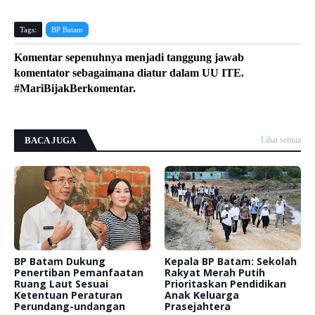
Tags:
BP Batam
Komentar sepenuhnya menjadi tanggung jawab
komentator sebagaimana diatur dalam UU ITE.
#MariBijakBerkomentar.
BACA JUGA
Lihat semua
BP Batam Dukung
Kepala BP Batam: Sekolah
Penertiban Pemanfaatan
Rakyat Merah Putih
Ruang Laut Sesuai
Prioritaskan Pendidikan
Ketentuan Peraturan
Anak Keluarga
Perundang-undangan
Prasejahtera