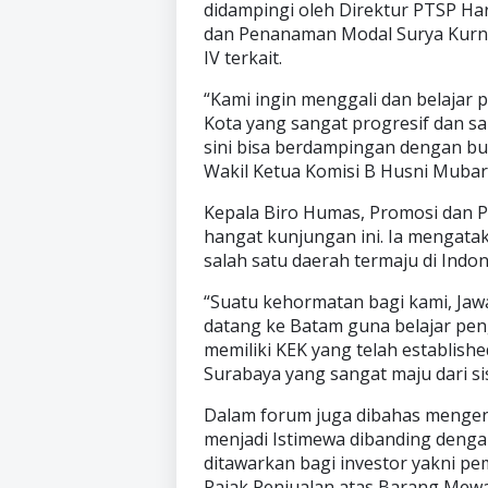
didampingi oleh Direktur PTSP Har
dan Penanaman Modal Surya Kurnia
IV terkait.
“Kami ingin menggali dan belajar 
Kota yang sangat progresif dan sa
sini bisa berdampingan dengan bud
Wakil Ketua Komisi B Husni Muba
Kepala Biro Humas, Promosi dan P
hangat kunjungan ini. Ia mengat
salah satu daerah termaju di Indon
“Suatu kehormatan bagi kami, Jaw
datang ke Batam guna belajar peng
memiliki KEK yang telah establishe
Surabaya yang sangat maju dari sis
Dalam forum juga dibahas mengen
menjadi Istimewa dibanding dengan
ditawarkan bagi investor yakni 
Pajak Penjualan atas Barang Mew