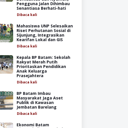
Pengguna Jalan Dihimbau
Senantiasa Berhati-hati
Dibaca
kali
Mahasiswa UNP Selesaikan
Riset Perhutanan Sosial di
Sijunjung, Integrasikan
Kearifan Lokal dan GIS
Dibaca
kali
Kepala BP Batam: Sekolah
Rakyat Merah Putih
Prioritaskan Pendidikan
Anak Keluarga
Prasejahtera
Dibaca
kali
BP Batam Imbau
Masyarakat Jaga Aset
Publik di Kawasan
Jembatan Barelang
Dibaca
kali
Ekonomi Batam