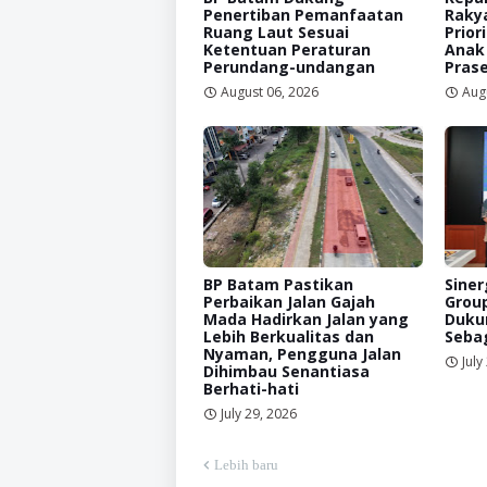
Penertiban Pemanfaatan
Raky
Ruang Laut Sesuai
Prior
Ketentuan Peraturan
Anak
Perundang-undangan
Prase
August 06, 2026
Aug
BP Batam Pastikan
Siner
Perbaikan Jalan Gajah
Grou
Mada Hadirkan Jalan yang
Duku
Lebih Berkualitas dan
Sebag
Nyaman, Pengguna Jalan
July
Dihimbau Senantiasa
Berhati-hati
July 29, 2026
Lebih baru