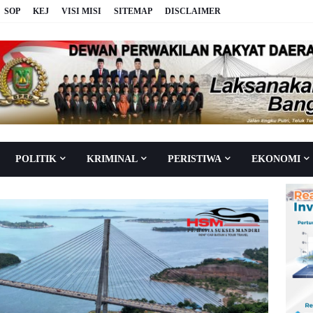
SOP
KEJ
VISI MISI
SITEMAP
DISCLAIMER
POLITIK
KRIMINAL
PERISTIWA
EKONOMI