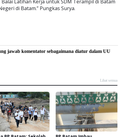
 Balai Latihan Kerja untuk SDM Terampil di Batam
egeri di Batam.” Pungkas Surya.
ung jawab komentator sebagaimana diatur dalam UU
Lihat semua
a BP Batam: Sekolah
BP Batam Imbau