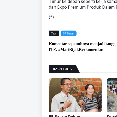
Timur ke depan seperti kerja sama
dan Expo Premium Produk Dalam N
(*)
Tags:
BP Batam
Komentar sepenuhnya menjadi tangg
ITE. #MariBijakBerkomentar.
BACA JUGA
BP Batam Dukung
Kepal