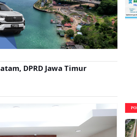
Batam, DPRD Jawa Timur
a:
kali
PO