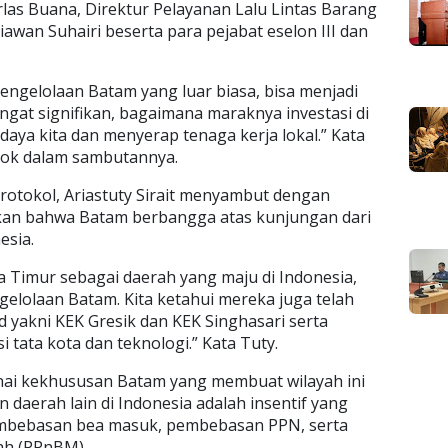
las Buana, Direktur Pelayanan Lalu Lintas Barang
wan Suhairi beserta para pejabat eselon III dan
pengelolaan Batam yang luar biasa, bisa menjadi
ngat signifikan, bagaimana maraknya investasi di
aya kita dan menyerap tenaga kerja lokal.” Kata
rok dalam sambutannya.
rotokol, Ariastuty Sirait menyambut dengan
akan bahwa Batam berbangga atas kunjungan dari
esia.
a Timur sebagai daerah yang maju di Indonesia,
elolaan Batam. Kita ketahui mereka juga telah
d yakni KEK Gresik dan KEK Singhasari serta
i tata kota dan teknologi.” Kata Tuty.
ai kekhususan Batam yang membuat wilayah ini
 daerah lain di Indonesia adalah insentif yang
pembebasan bea masuk, pembebasan PPN, serta
ah (PPnBM).