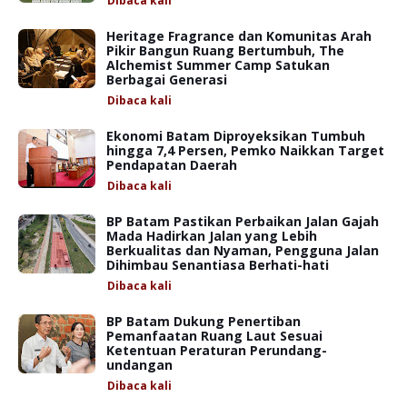
Dibaca
kali
Heritage Fragrance dan Komunitas Arah
Pikir Bangun Ruang Bertumbuh, The
Alchemist Summer Camp Satukan
Berbagai Generasi
Dibaca
kali
Ekonomi Batam Diproyeksikan Tumbuh
hingga 7,4 Persen, Pemko Naikkan Target
Pendapatan Daerah
Dibaca
kali
BP Batam Pastikan Perbaikan Jalan Gajah
Mada Hadirkan Jalan yang Lebih
Berkualitas dan Nyaman, Pengguna Jalan
Dihimbau Senantiasa Berhati-hati
Dibaca
kali
BP Batam Dukung Penertiban
Pemanfaatan Ruang Laut Sesuai
Ketentuan Peraturan Perundang-
undangan
Dibaca
kali