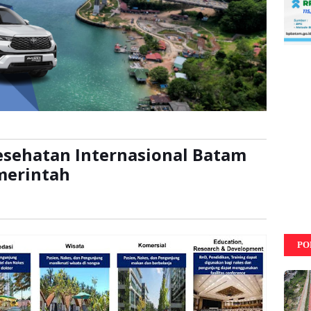
esehatan Internasional Batam
merintah
ca:
kali
PO