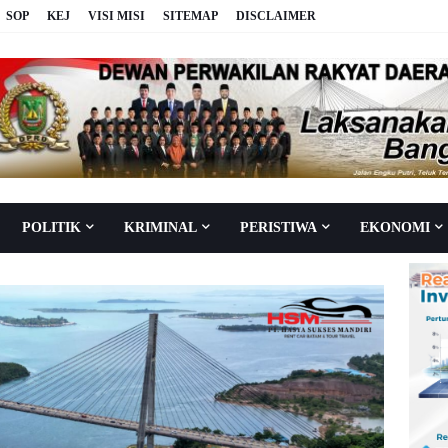
SOP
KEJ
VISI MISI
SITEMAP
DISCLAIMER
POLITIK
KRIMINAL
PERISTIWA
EKONOMI