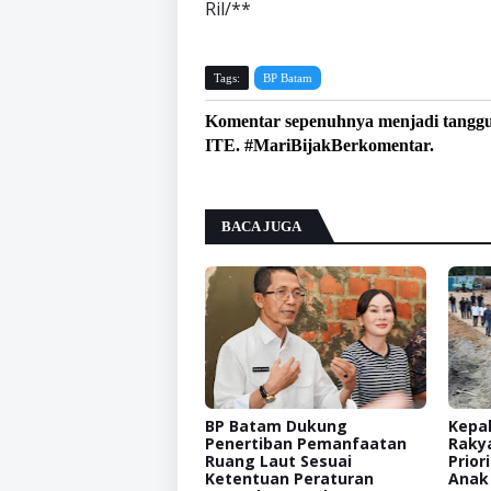
Ril/**
Tags:
BP Batam
Komentar sepenuhnya menjadi tangg
ITE. #MariBijakBerkomentar.
BACA JUGA
BP Batam Dukung
Kepal
Penertiban Pemanfaatan
Raky
Ruang Laut Sesuai
Prior
Ketentuan Peraturan
Anak