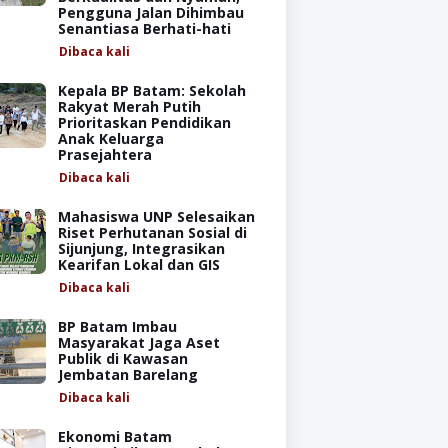
Pengguna Jalan Dihimbau
Senantiasa Berhati-hati
Dibaca
kali
Kepala BP Batam: Sekolah
Rakyat Merah Putih
Prioritaskan Pendidikan
Anak Keluarga
Prasejahtera
Dibaca
kali
Mahasiswa UNP Selesaikan
Riset Perhutanan Sosial di
Sijunjung, Integrasikan
Kearifan Lokal dan GIS
Dibaca
kali
BP Batam Imbau
Masyarakat Jaga Aset
Publik di Kawasan
Jembatan Barelang
Dibaca
kali
Ekonomi Batam