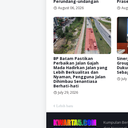
Perundang-undangan
Prase
August 06, 2026
Aug
BP Batam Pastikan
Siner
Perbaikan Jalan Gajah
Grou
Mada Hadirkan Jalan yang
Duku
Lebih Berkualitas dan
Sebag
Nyaman, Pengguna Jalan
July
Dihimbau Senantiasa
Berhati-hati
July 29, 2026
Lebih baru
Kumpulan Berit
dan Nasional.