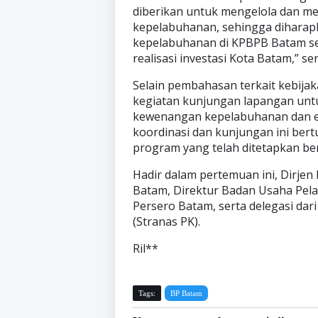
diberikan untuk mengelola dan m
kepelabuhanan, sehingga dihara
kepelabuhanan di KPBPB Batam s
realisasi investasi Kota Batam,” s
Selain pembahasan terkait kebijak
kegiatan kunjungan lapangan unt
kewenangan kepelabuhanan dan ek
koordinasi dan kunjungan ini ber
program yang telah ditetapkan ber
Hadir dalam pertemuan ini, Dirje
Batam, Direktur Badan Usaha Pel
Persero Batam, serta delegasi dar
(Stranas PK).
Ril**
Tags:
BP Batam