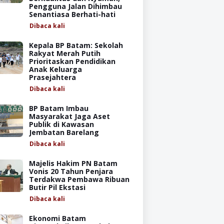
Pengguna Jalan Dihimbau
Senantiasa Berhati-hati
Dibaca
kali
Kepala BP Batam: Sekolah
Rakyat Merah Putih
Prioritaskan Pendidikan
Anak Keluarga
Prasejahtera
Dibaca
kali
BP Batam Imbau
Masyarakat Jaga Aset
Publik di Kawasan
Jembatan Barelang
Dibaca
kali
Majelis Hakim PN Batam
Vonis 20 Tahun Penjara
Terdakwa Pembawa Ribuan
Butir Pil Ekstasi
Dibaca
kali
Ekonomi Batam