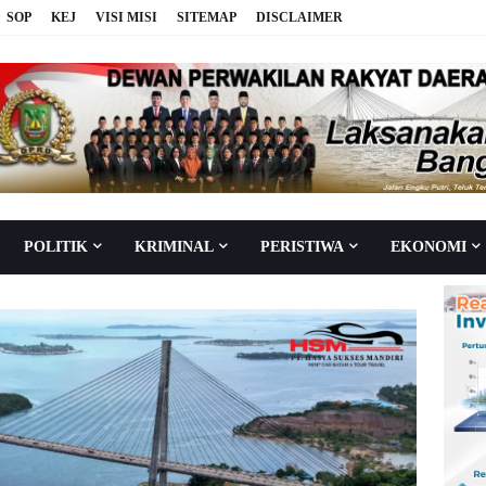
SOP
KEJ
VISI MISI
SITEMAP
DISCLAIMER
POLITIK
KRIMINAL
PERISTIWA
EKONOMI