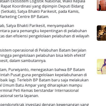
aan Ekosistem Logistik Nasional, Wakil Kepala
 Rapat Koordinasi yang dipimpin Deputi Bidang
Setkab), Satya Bhakti Parikesit, pada Kamis,
 Marketing Centre BP Batam.
b, Satya Bhakti Parikesit, menyampaikan
antara para pemangku kepentingan di pelabuhan
as dan efisiensi pengelolaan pelabuhan di wilayah
sistem operasional di Pelabuhan Batam berjalan
hingga pengelolaan pelabuhan bisa lebih efektif
rikesit, dalam sambutannya.
Batam, Purwiyanto, menegaskan bahwa BP Batam
ntah Pusat guna pengelolaan kepelabuhanan di
 baik lagi. Terlebih BP Batam baru saja melakukan
nal Umum Batu Ampar yang diharapkan mampu
rminal Peti Kemas berstandar Internasional
asional serta layanan.
i pendongkrak investasi dengan kewenangan yang