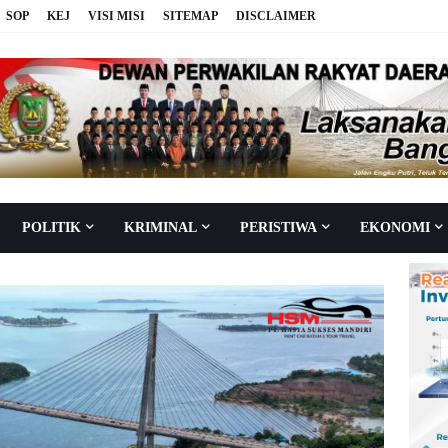
SOP
KEJ
VISI MISI
SITEMAP
DISCLAIMER
POLITIK
KRIMINAL
PERISTIWA
EKONOMI