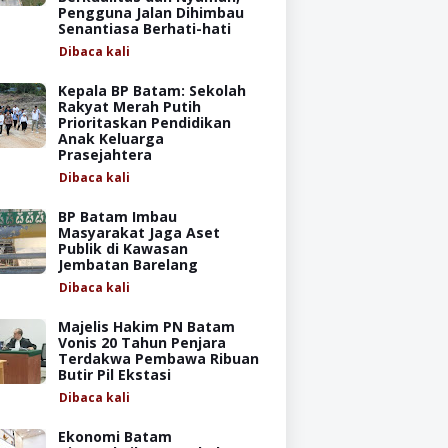
Pengguna Jalan Dihimbau
Senantiasa Berhati-hati
Dibaca
kali
Kepala BP Batam: Sekolah
Rakyat Merah Putih
Prioritaskan Pendidikan
Anak Keluarga
Prasejahtera
Dibaca
kali
BP Batam Imbau
Masyarakat Jaga Aset
Publik di Kawasan
Jembatan Barelang
Dibaca
kali
Majelis Hakim PN Batam
Vonis 20 Tahun Penjara
Terdakwa Pembawa Ribuan
Butir Pil Ekstasi
Dibaca
kali
Ekonomi Batam