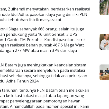
am, Zulhamdi menyatakan, berdasarkan realisasi
iode Idul Adha, pasokan daya yang dimiliki PLN
hi kebutuhan listrik masyarakat.
nil Siaga sebanyak 668 orang, selain itu juga
an pendukung yaitu 16 unit Genset, 3 UPS
n 1 Gardu TM Portable. Kondisi pasokan listrik
ngan realisasi beban puncak 467,6 Mega Watt
dangan 277 MW atau masih 37% dari daya
 Batam juga meningkatkan keandalan sistem
meliharaan secara menyeluruh pada instalasi
ibusi sebelumnya, sehingga tidak ada pekerjaan
Idul Adha Tahun 2024.
a tahunan, tentunya PLN Batam telah melakukan
n ke lokasi-lokasi masjid atau lapangan yang
 tempat penyelenggaraan pemotongan hewan
atam. Alhamdulillah pada momen spesial ini, kami