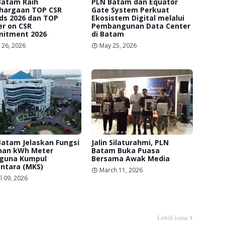
Batam Raih
PLN Batam dan Equator
hargaan TOP CSR
Gate System Perkuat
ds 2026 dan TOP
Ekosistem Digital melalui
r on CSR
Pembangunan Data Center
itment 2026
di Batam
 26, 2026
May 25, 2026
Batam Jelaskan Fungsi
Jalin Silaturahmi, PLN
nan kWh Meter
Batam Buka Puasa
iguna Kumpul
Bersama Awak Media
ntara (MKS)
March 11, 2026
l 09, 2026
Lebih lama