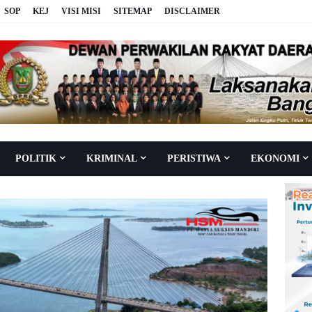
SOP
KEJ
VISI MISI
SITEMAP
DISCLAIMER
POLITIK
KRIMINAL
PERISTIWA
EKONOMI