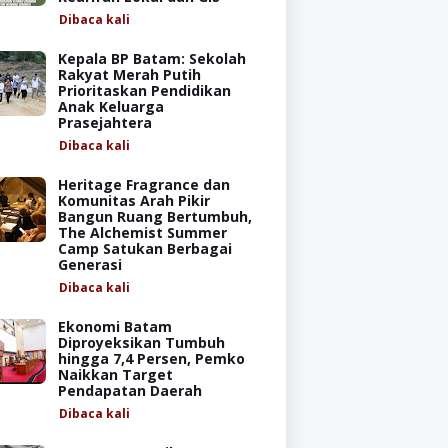
Dibaca
kali
Kepala BP Batam: Sekolah
Rakyat Merah Putih
Prioritaskan Pendidikan
Anak Keluarga
Prasejahtera
Dibaca
kali
Heritage Fragrance dan
Komunitas Arah Pikir
Bangun Ruang Bertumbuh,
The Alchemist Summer
Camp Satukan Berbagai
Generasi
Dibaca
kali
Ekonomi Batam
Diproyeksikan Tumbuh
hingga 7,4 Persen, Pemko
Naikkan Target
Pendapatan Daerah
Dibaca
kali