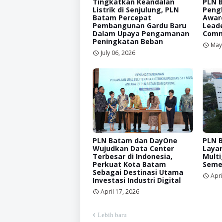
Tingkatkan Keandalan
PLN 
Listrik di Senjulung, PLN
Peng
Batam Percepat
Awar
Pembangunan Gardu Baru
Leade
Dalam Upaya Pengamanan
Comm
Peningkatan Beban
May
July 06, 2026
PLN Batam dan DayOne
PLN 
Wujudkan Data Center
Laya
Terbesar di Indonesia,
Mult
Perkuat Kota Batam
Seme
Sebagai Destinasi Utama
Apri
Investasi Industri Digital
April 17, 2026
Lebih baru