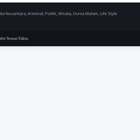
a Nusantara, Kriminal, Politik, Wisata, Dunia Malam, Life Style
r Sesuai Fakta.