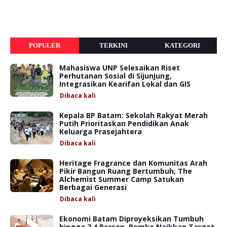
POPULER
TERKINI
KATEGORI
Mahasiswa UNP Selesaikan Riset
Perhutanan Sosial di Sijunjung,
Integrasikan Kearifan Lokal dan GIS
Dibaca
kali
Kepala BP Batam: Sekolah Rakyat Merah
Putih Prioritaskan Pendidikan Anak
Keluarga Prasejahtera
Dibaca
kali
Heritage Fragrance dan Komunitas Arah
Pikir Bangun Ruang Bertumbuh, The
Alchemist Summer Camp Satukan
Berbagai Generasi
Dibaca
kali
Ekonomi Batam Diproyeksikan Tumbuh
hingga 7,4 Persen, Pemko Naikkan Target