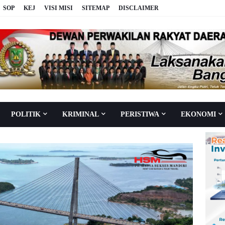
SOP
KEJ
VISI MISI
SITEMAP
DISCLAIMER
POLITIK
KRIMINAL
PERISTIWA
EKONOMI