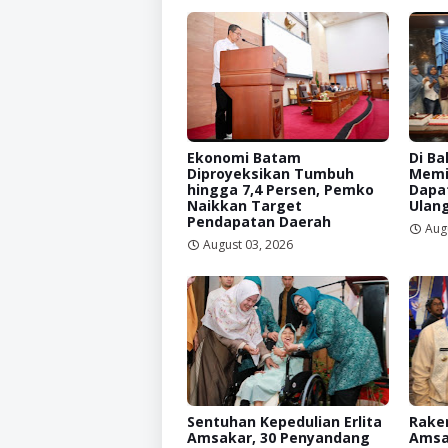
Ekonomi Batam
Di Ba
Diproyeksikan Tumbuh
Memi
hingga 7,4 Persen, Pemko
Dapat
Naikkan Target
Ulan
Pendapatan Daerah
Aug
August 03, 2026
Sentuhan Kepedulian Erlita
Raker
Amsakar, 30 Penyandang
Amsa