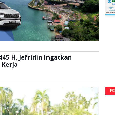
1445 H, Jefridin Ingatkan
 Kerja
kali
PO