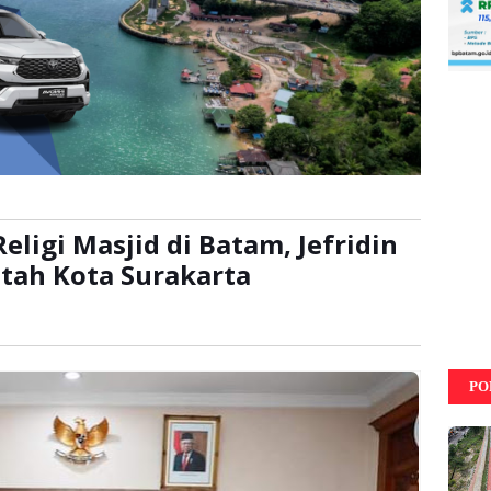
ligi Masjid di Batam, Jefridin
ntah Kota Surakarta
kali
PO