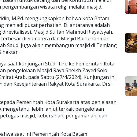
h pengembangan wisata religi melalui masjid.
fridin, M.Pd. mengungkapkan bahwa Kota Batam
ng menjadi pusat perhatian. Di antaranya adalah
 direvitalisasi, Masjid Sultan Mahmud Riayatsyah,
 terbesar di Sumatera dan Masjid Baiturrahman.
rab Saudi juga akan membangun masjid di Temiang
5 hektar.
ya saat kunjungan Studi Tiru ke Pemerintah Kota
an pengelolaan Masjid Raya Sheikh Zayed Solo
Emirat Arab, pada Sabtu (27/4/2024). Kunjungan ini
n dan Kesejahteraan Rakyat Kota Surakarta, Drs.
epada Pemerintah Kota Surakarta atas penjelasan
k mengetahui lebih lanjut terkait pengelolaan
n petugas masjid, kebersihan, pengamanan, dan
n bahwa saat ini Pemerintah Kota Batam