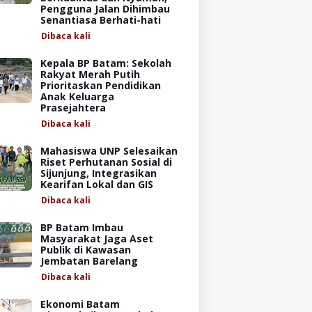
Pengguna Jalan Dihimbau
Senantiasa Berhati-hati
Dibaca
kali
Kepala BP Batam: Sekolah
Rakyat Merah Putih
Prioritaskan Pendidikan
Anak Keluarga
Prasejahtera
Dibaca
kali
Mahasiswa UNP Selesaikan
Riset Perhutanan Sosial di
Sijunjung, Integrasikan
Kearifan Lokal dan GIS
Dibaca
kali
BP Batam Imbau
Masyarakat Jaga Aset
Publik di Kawasan
Jembatan Barelang
Dibaca
kali
Ekonomi Batam