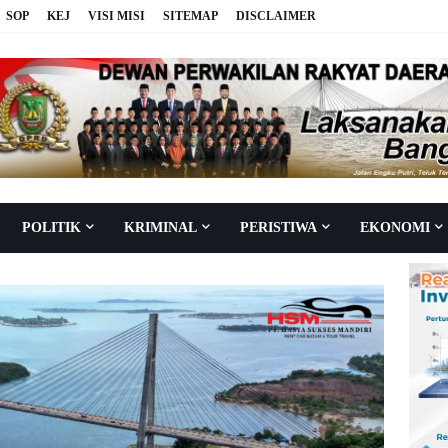
SOP
KEJ
VISI MISI
SITEMAP
DISCLAIMER
POLITIK
KRIMINAL
PERISTIWA
EKONOMI