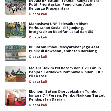
Kepala BP Batam: Sekolah Rakyat Merah
Putih Prioritaskan Pendidikan Anak
Keluarga Prasejahtera
Dibaca
kali
Mahasiswa UNP Selesaikan Riset
Perhutanan Sosial di Sijunjung,
Integrasikan Kearifan Lokal dan GIS
Dibaca
kali
BP Batam Imbau Masyarakat Jaga Aset
Publik di Kawasan Jembatan Barelang
Dibaca
kali
Majelis Hakim PN Batam Vonis 20 Tahun
Penjara Terdakwa Pembawa Ribuan Butir
Pil Ekstasi
Dibaca
kali
Ekonomi Batam Diproyeksikan Tumbuh
hingga 7,4 Persen, Pemko Naikkan Target
Pendapatan Daerah
Dibaca
kali