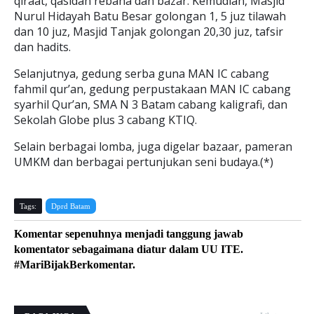
qiraat, qasidah rebana dan bazar. Kemudian, Masjid
Nurul Hidayah Batu Besar golongan 1, 5 juz tilawah
dan 10 juz, Masjid Tanjak golongan 20,30 juz, tafsir
dan hadits.
Selanjutnya, gedung serba guna MAN IC cabang
fahmil qur’an, gedung perpustakaan MAN IC cabang
syarhil Qur’an, SMA N 3 Batam cabang kaligrafi, dan
Sekolah Globe plus 3 cabang KTIQ.
Selain berbagai lomba, juga digelar bazaar, pameran
UMKM dan berbagai pertunjukan seni budaya.(*)
Tags:
Dprd Batam
Komentar sepenuhnya menjadi tanggung jawab
komentator sebagaimana diatur dalam UU ITE.
#MariBijakBerkomentar.