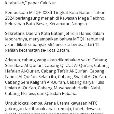
kitabullah,” papar Cak Nur.
Pembukaan MTQH XXXII Tingkat Kota Batam Tahun
2024 berlangsung meriah di Kawasan Mega Techno,
Kelurahan Batu Besar, Kecamatan Nongsa.
Sekretaris Daerah Kota Batam Jefridin Hamid dalam
laporannya, menyampaikan bahwa MTQH tahun ini
akan diikuti sebanyak 564 peserta berasal dari 12
kafilah kecamatan se-Kota Batam.
Adapun, cabang yang akan dilombakan yakni Cabang
Seni Baca Al-Qur’an, Cabang Qira’at Al-Qur’an, Cabang
Hafalan Al-Qur’an, Cabang Tafsir Al-Qur’an, Cabang
Fahmil Al-Qur’an. Selain itu, Cabang Syarhil Al-Qur’an,
Cabang Seni Kaligrafi Al-Qur’an, Cabang Karya Tulis
Ilmiah Al-Qur’an, Cabang Musabaqah Hadits Nabi,
Cabang Eksibisi, dan Qasidah Rebana.
Untuk lokasi lomba, Arena Utama kawasan MTC
golongan tartil, anak anak, remaja, tunet, dewasa,