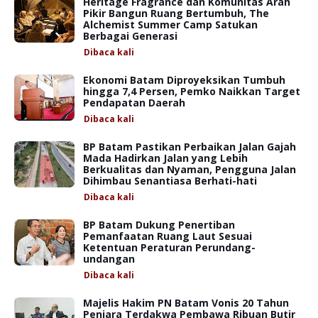
Heritage Fragrance dan Komunitas Arah
Pikir Bangun Ruang Bertumbuh, The
Alchemist Summer Camp Satukan
Berbagai Generasi
Dibaca
kali
Ekonomi Batam Diproyeksikan Tumbuh
hingga 7,4 Persen, Pemko Naikkan Target
Pendapatan Daerah
Dibaca
kali
BP Batam Pastikan Perbaikan Jalan Gajah
Mada Hadirkan Jalan yang Lebih
Berkualitas dan Nyaman, Pengguna Jalan
Dihimbau Senantiasa Berhati-hati
Dibaca
kali
BP Batam Dukung Penertiban
Pemanfaatan Ruang Laut Sesuai
Ketentuan Peraturan Perundang-
undangan
Dibaca
kali
Majelis Hakim PN Batam Vonis 20 Tahun
Penjara Terdakwa Pembawa Ribuan Butir