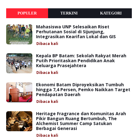
POPULER
TERKINI
KATEGORI
Mahasiswa UNP Selesaikan Riset
Perhutanan Sosial di Sijunjung,
Integrasikan Kearifan Lokal dan GIS
Dibaca
kali
Kepala BP Batam: Sekolah Rakyat Merah
Putih Prioritaskan Pendidikan Anak
Keluarga Prasejahtera
Dibaca
kali
Ekonomi Batam Diproyeksikan Tumbuh
hingga 7,4 Persen, Pemko Naikkan Target
Pendapatan Daerah
Dibaca
kali
Heritage Fragrance dan Komunitas Arah
Pikir Bangun Ruang Bertumbuh, The
Alchemist Summer Camp Satukan
Berbagai Generasi
Dibaca
kali