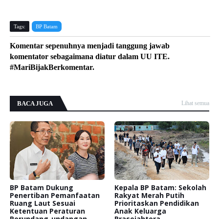
Tags:
BP Batam
Komentar sepenuhnya menjadi tanggung jawab
komentator sebagaimana diatur dalam UU ITE.
#MariBijakBerkomentar.
BACA JUGA
Lihat semua
BP Batam Dukung
Kepala BP Batam: Sekolah
Penertiban Pemanfaatan
Rakyat Merah Putih
Ruang Laut Sesuai
Prioritaskan Pendidikan
Ketentuan Peraturan
Anak Keluarga
Perundang-undangan
Prasejahtera